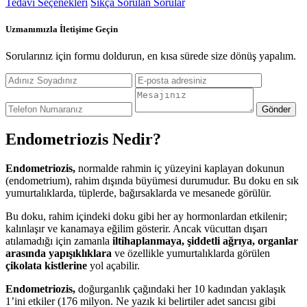
Tedavi Seçenekleri
Sıkça Sorulan Sorular
Uzmanımızla İletişime Geçin
Sorularınız için formu doldurun, en kısa sürede size dönüş yapalım.
Gönder
Endometriozis Nedir?
Endometriozis,
normalde rahmin iç yüzeyini kaplayan dokunun
(endometrium), rahim dışında büyümesi durumudur. Bu doku en sık
yumurtalıklarda, tüplerde, bağırsaklarda ve mesanede görülür.
Bu doku, rahim içindeki doku gibi her ay hormonlardan etkilenir;
kalınlaşır ve kanamaya eğilim gösterir. Ancak vücuttan dışarı
atılamadığı için zamanla
iltihaplanmaya, şiddetli ağrıya, organlar
arasında yapışıklıklara
ve özellikle yumurtalıklarda görülen
çikolata kistlerine
yol açabilir.
Endometriozis,
doğurganlık çağındaki her 10 kadından yaklaşık
1’ini etkiler (176 milyon. Ne yazık ki belirtiler adet sancısı gibi