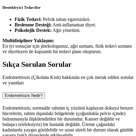
Destekleyici Tedaviler
Fizik Tedavi:
Pelvik taban egzersizleri.
Beslenme Desteği:
Anti-inflamatuar diyet.
Psikolojik Destek:
Ağrı yönetimi.
Multidisipliner Yaklaşım:
En iyi sonuçlar için jinekologunuz, ağrı uzmanı, fizik tedavi uzmanı
ve diyetisyen ile kapsamlı bir tedavi planı oluşturun.
Sıkça Sorulan Sorular
Endometriozis (Çikolata Kisti) hakkında en çok merak edilen sorular
ve yanıtları
Endometriozis Nedir?
Endometriozis; normalde rahmin iç yüzünü kaplayan dokuya benzer
hücrelerin, rahim dışındaki bölgelerde (çoğunlukla pelvis içinde)
bulunmasıyla ilişkilendirilen bir durumdur. Kanser değildir ve
bulaşıcı (enfeksiyöz) bir hastalık değildir. Üreme çağındaki
kadınlarda yaygın görülebilir ve uzun süreli bir durum olarak günlük
yaşamı farklı düzeylerde etkileyebilir.