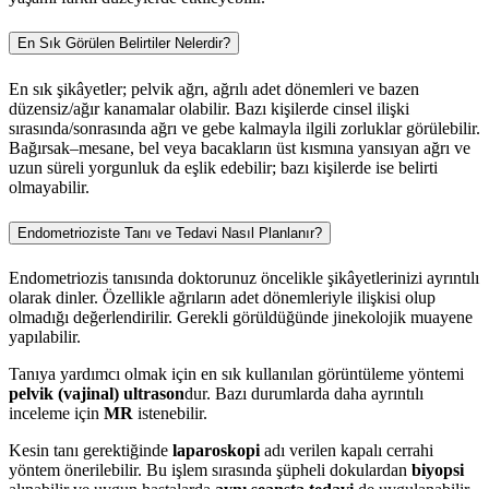
En Sık Görülen Belirtiler Nelerdir?
En sık şikâyetler; pelvik ağrı, ağrılı adet dönemleri ve bazen
düzensiz/ağır kanamalar olabilir. Bazı kişilerde cinsel ilişki
sırasında/sonrasında ağrı ve gebe kalmayla ilgili zorluklar görülebilir.
Bağırsak–mesane, bel veya bacakların üst kısmına yansıyan ağrı ve
uzun süreli yorgunluk da eşlik edebilir; bazı kişilerde ise belirti
olmayabilir.
Endometrioziste Tanı ve Tedavi Nasıl Planlanır?
Endometriozis tanısında doktorunuz öncelikle şikâyetlerinizi ayrıntılı
olarak dinler. Özellikle ağrıların adet dönemleriyle ilişkisi olup
olmadığı değerlendirilir. Gerekli görüldüğünde jinekolojik muayene
yapılabilir.
Tanıya yardımcı olmak için en sık kullanılan görüntüleme yöntemi
pelvik (vajinal) ultrason
dur. Bazı durumlarda daha ayrıntılı
inceleme için
MR
istenebilir.
Kesin tanı gerektiğinde
laparoskopi
adı verilen kapalı cerrahi
yöntem önerilebilir. Bu işlem sırasında şüpheli dokulardan
biyopsi