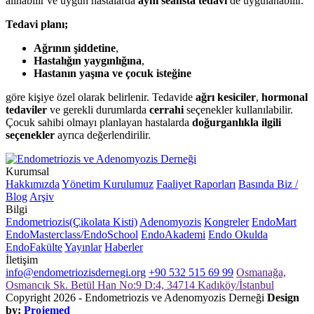
alınabilir ve uygun hastalarda
aynı seansta tedavi
de uygulanabilir.
Tedavi planı;
Ağrının şiddetine
,
Hastalığın yaygınlığına
,
Hastanın yaşına ve çocuk isteğine
göre kişiye özel olarak belirlenir. Tedavide
ağrı kesiciler
,
hormonal
tedaviler
ve gerekli durumlarda
cerrahi
seçenekler kullanılabilir.
Çocuk sahibi olmayı planlayan hastalarda
doğurganlıkla ilgili
seçenekler
ayrıca değerlendirilir.
Kurumsal
Hakkımızda
Yönetim Kurulumuz
Faaliyet Raporları
Basında Biz /
Blog
Arşiv
Bilgi
Endometriozis(Çikolata Kisti)
Adenomyozis
Kongreler
EndoMart
EndoMasterclass/EndoSchool
EndoAkademi
Endo Okulda
EndoFakülte
Yayınlar
Haberler
İletişim
info@endometriozisdernegi.org
+90 532 515 69 99
Osmanağa,
Osmancık Sk. Betül Han No:9 D:4, 34714 Kadıköy/İstanbul
Copyright 2026 - Endometriozis ve Adenomyozis Derneği
Design
by:
Projemed