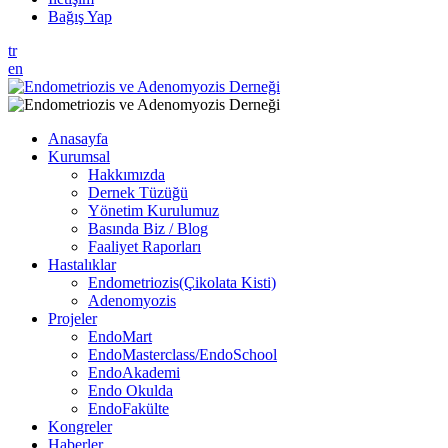
Bağış Yap
tr
en
Anasayfa
Kurumsal
Hakkımızda
Dernek Tüzüğü
Yönetim Kurulumuz
Basında Biz / Blog
Faaliyet Raporları
Hastalıklar
Endometriozis(Çikolata Kisti)
Adenomyozis
Projeler
EndoMart
EndoMasterclass/EndoSchool
EndoAkademi
Endo Okulda
EndoFakülte
Kongreler
Haberler