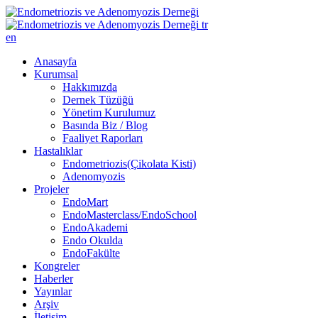
tr
en
Anasayfa
Kurumsal
Hakkımızda
Dernek Tüzüğü
Yönetim Kurulumuz
Basında Biz / Blog
Faaliyet Raporları
Hastalıklar
Endometriozis(Çikolata Kisti)
Adenomyozis
Projeler
EndoMart
EndoMasterclass/EndoSchool
EndoAkademi
Endo Okulda
EndoFakülte
Kongreler
Haberler
Yayınlar
Arşiv
İletişim